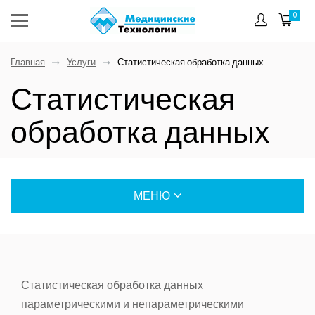
0
Главная
Услуги
Статистическая обработка данных
Статистическая
обработка данных
МЕНЮ
ИССЛЕДОВАНИЯ
Медико-биологические исследования в области
акушерства, гинекологии и хирургии
Статистическая обработка данных
Сбор базы данных
параметрическими и непараметрическими