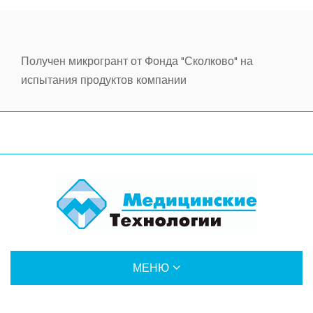
НОВОСТИ
О ПРЕДПРИЯТИИ
Получен микрогрант от Фонда "Сколково" на
НАШИ ДОСТИЖЕНИЯ
испытания продуктов компании
СЕРТИФИКАТЫ И НАГРАДЫ
ПАРТНЕРЫ
ПОЛИТИКА КОНФИДЕНЦИАЛЬНОСТИ
МЕНЮ
О КОМПАНИИ