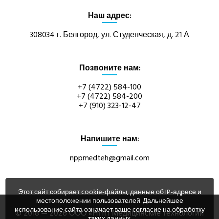
Наш адрес:
УСЛУГИ
308034 г. Белгород, ул. Студенческая, д. 21 А
КАТАЛОГ
Позвоните нам:
ИНФОРМАЦИЯ
+7 (4722) 584-100
+7 (4722) 584-200
НОВОСТИ
+7 (910) 323-12-47
КОНТАКТЫ
Напишите нам:
nppmedteh@gmail.com
Этот сайт собирает cookie-файлы, данные об IP-адресе и
местоположении пользователей. Дальнейшее
использование сайта означает ваше согласие на обработку
© 2018 — 2026 ООО «НПП Медицинские технологии
таких данных.